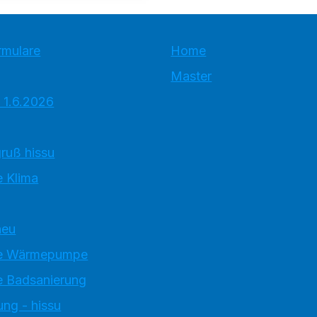
rmulare
Home
Master
 1.6.2026
ruß hissu
 Klima
neu
e Wärmepumpe
 Badsanierung
ung - hissu