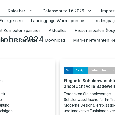
Ratgeber
Datenschutz 1.6.2026
Impre
Untermenü für Ratgeber umschalten
Untermenü f
Energie neu
Landingpage Wärmepumpe
Landingpag
ant Kompetenzpartner
Aktuelles
Fliesenarbeiten (tou
ktober 2024
gen
Fördermittel
Download
Markenlieferanten R
Bad
Design
Verbraucherinfos
em
Elegante Schalenwaschti
anspruchsvolle Badewel
mit
Entdecken Sie hochwertige
e
Schalenwaschtische für Ihr T
anung,
Moderne Designs, erstklassige
ichtigen
und innovative Funktionen vere