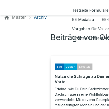
Kontaktieren Sie uns
Testseite Formulare
Master
Archiv
EE Medatsu
EE-
Vorgaben für Vaill
Beiträge von O
Finanzierung anfra
Bad
Design
Lifestyle
Nutze die Schräge zu Dein
Vorteil
Erfahre, wie Du Dein Badezimmer 
Dachschräge in eine Wohlfühloas
verwandelst. Mit cleverer Raumpl
maßgefertigten Möbeln und der r