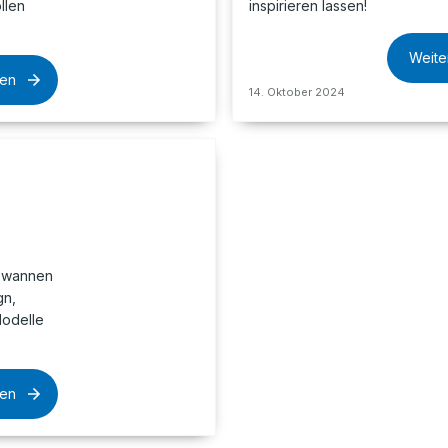
llen
inspirieren lassen!
Weite
sen
14. Oktober 2024
dewannen
gn,
Modelle
sen