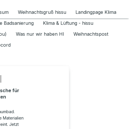
ssum
Weihnachtsgruß hissu
Landingpage Klima
ür Datenschutz 1.6.2026 umschalten
e Badsanierung
Klima & Lüftung - hissu
jou)
Was nur wir haben HI
Weihnachtspost
ecord
sche für
ten
raumbad.
 Materialien
int. Jetzt