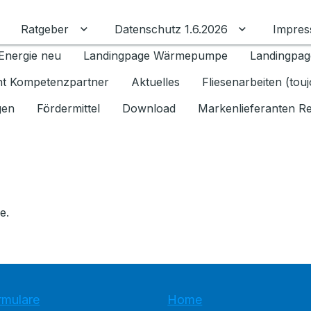
Ratgeber
Datenschutz 1.6.2026
Impre
Untermenü für Ratgeber umschalten
Untermenü f
Energie neu
Landingpage Wärmepumpe
Landingpag
ant Kompetenzpartner
Aktuelles
Fliesenarbeiten (tou
gen
Fördermittel
Download
Markenlieferanten R
e.
rmulare
Home