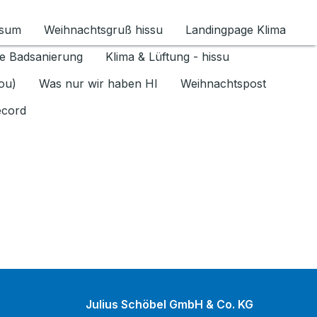
ssum
Weihnachtsgruß hissu
Landingpage Klima
ür Datenschutz 1.6.2026 umschalten
e Badsanierung
Klima & Lüftung - hissu
jou)
Was nur wir haben HI
Weihnachtspost
ecord
Julius Schöbel GmbH & Co. KG