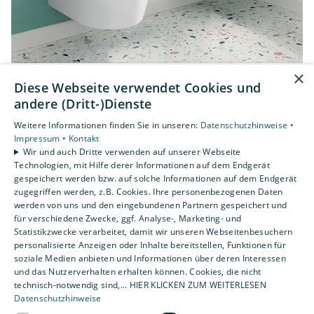
×
Diese Webseite verwendet Cookies und
Bilder: © Villeroy & Boch
andere (Dritt-)Dienste
Weitere Informationen finden Sie in unseren:
Datenschutzhinweise •
Impressum •
Kontakt
Wir und auch Dritte verwenden auf unserer Webseite
Technologien, mit Hilfe derer Informationen auf dem Endgerät
Unser Premium-Lieferant
gespeichert werden bzw. auf solche Informationen auf dem Endgerät
zugegriffen werden, z.B. Cookies. Ihre personenbezogenen Daten
werden von uns und den eingebundenen Partnern gespeichert und
Wir arbeiten mit ausgewählten Markenherstellern
für verschiedene Zwecke, ggf. Analyse-, Marketing- und
Statistikzwecke verarbeitet, damit wir unseren Webseitenbesuchern
zusammen, die für Qualität und Effizienz in der
personalisierte Anzeigen oder Inhalte bereitstellen, Funktionen für
Sanitärbranche stehen, die den Anspruch haben, in
soziale Medien anbieten und Informationen über deren Interessen
und das Nutzerverhalten erhalten können. Cookies, die nicht
Zusammenarbeit mit uns für Sie das Beste zu
technisch-notwendig sind,... HIER KLICKEN ZUM WEITERLESEN
geben.
Datenschutzhinweise