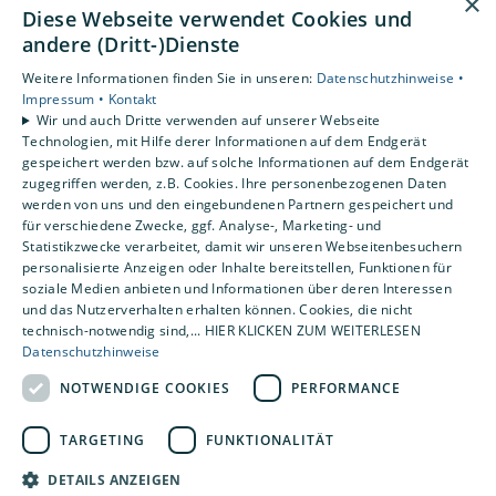
×
Diese Webseite verwendet Cookies und
Gewerbekunden
andere (Dritt-)Dienste
Karriere
Unternehmen
Weitere Informationen finden Sie in unseren:
Datenschutzhinweise •
Impressum •
Kontakt
Kontakt
Wir und auch Dritte verwenden auf unserer Webseite
Standorte
Technologien, mit Hilfe derer Informationen auf dem Endgerät
gespeichert werden bzw. auf solche Informationen auf dem Endgerät
Duisburg
zugegriffen werden, z.B. Cookies. Ihre personenbezogenen Daten
Essen
werden von uns und den eingebundenen Partnern gespeichert und
für verschiedene Zwecke, ggf. Analyse-, Marketing- und
Statistikzwecke verarbeitet, damit wir unseren Webseitenbesuchern
personalisierte Anzeigen oder Inhalte bereitstellen, Funktionen für
soziale Medien anbieten und Informationen über deren Interessen
und das Nutzerverhalten erhalten können. Cookies, die nicht
technisch-notwendig sind,... HIER KLICKEN ZUM WEITERLESEN
Datenschutzhinweise
NOTWENDIGE COOKIES
PERFORMANCE
TARGETING
FUNKTIONALITÄT
DETAILS ANZEIGEN