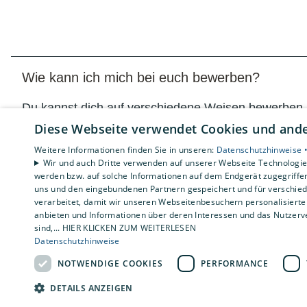
Wie kann ich mich bei euch bewerben?
Du kannst dich auf verschiedene Weisen bewerben – 
Nachricht, dass deine Bewerbung eingegangen ist. N
Diese Webseite verwendet Cookies und ander
Weitere Informationen finden Sie in unseren:
Datenschutzhinweise 
Wir und auch Dritte verwenden auf unserer Webseite Technologien
werden bzw. auf solche Informationen auf dem Endgerät zugegriffe
uns und den eingebundenen Partnern gespeichert und für verschiede
Welche Unterlagen muss ich für meine Bewerb
verarbeitet, damit wir unseren Webseitenbesuchern personalisierte 
anbieten und Informationen über deren Interessen und das Nutzerve
sind,... HIER KLICKEN ZUM WEITERLESEN
Datenschutzhinweise
Kann ich mich auch mit einer Initiativbewerbu
NOTWENDIGE COOKIES
PERFORMANCE
Was macht das Arbeiten bei euch so besonder
DETAILS ANZEIGEN