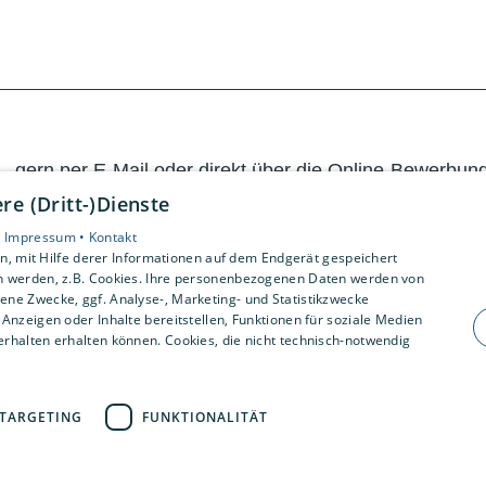
gern per E-Mail oder direkt über die Online-Bewerbung.
atürlich ist auch eine Bewerbung per Post möglich.
e (Dritt-)Dienste
•
Impressum •
Kontakt
, mit Hilfe derer Informationen auf dem Endgerät gespeichert
n werden, z.B. Cookies. Ihre personenbezogenen Daten werden von
ne Zwecke, ggf. Analyse-, Marketing- und Statistikzwecke
ung einreichen?
Anzeigen oder Inhalte bereitstellen, Funktionen für soziale Medien
rhalten erhalten können. Cookies, die nicht technisch-notwendig
ng bei euch bewerben?
TARGETING
FUNKTIONALITÄT
s?