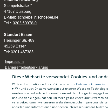
Stempelstraße 7
47167 Duisburg
E-Mail:
schoebel@schoebel.de
Tel.:
0203 60978-0
Standort Essen
Heisinger Str. 489
45259 Essen
Tel: 0201 467383
Impressum
Barrierefreiheitserklärung
Datenschutzerklärung
Diese Webseite verwendet Cookies und ander
AGB
Weitere Informationen finden Sie in unseren:
Datenschutzhinweise 
Wir und auch Dritte verwenden auf unserer Webseite Technologien
werden bzw. auf solche Informationen auf dem Endgerät zugegriffe
uns und den eingebundenen Partnern gespeichert und für verschiede
verarbeitet, damit wir unseren Webseitenbesuchern personalisierte 
anbieten und Informationen über deren Interessen und das Nutzerve