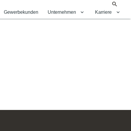
Suche
Gewerbekunden
Unternehmen
Karriere
Untermenü für Untern
Unter