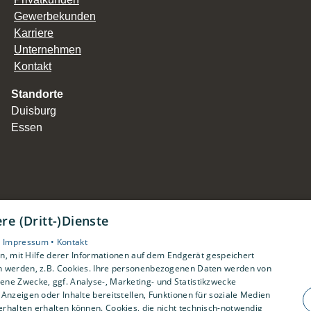
Gewerbekunden
Karriere
Unternehmen
Kontakt
Standorte
Duisburg
Essen
e (Dritt-)Dienste
•
Impressum •
Kontakt
, mit Hilfe derer Informationen auf dem Endgerät gespeichert
n werden, z.B. Cookies. Ihre personenbezogenen Daten werden von
ne Zwecke, ggf. Analyse-, Marketing- und Statistikzwecke
Anzeigen oder Inhalte bereitstellen, Funktionen für soziale Medien
rhalten erhalten können. Cookies, die nicht technisch-notwendig