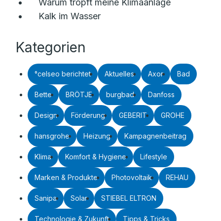
Warum tropft meine Klimaanlage
Kalk im Wasser
Kategorien
°celseo berichtet
Aktuelles
Axor
Bad
Bette
BRÖTJE
burgbad
Danfoss
Design
Förderung
GEBERIT
GROHE
hansgrohe
Heizung
Kampagnenbeitrag
Klima
Komfort & Hygiene
Lifestyle
Marken & Produkte
Photovoltaik
REHAU
Sanipa
Solar
STIEBEL ELTRON
Technologie & Zukunft
Tipps & Tricks