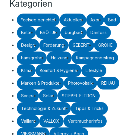
Kategorien
°celseo berichtet
Aktuelles
Axor
Bad
Bette
BRÖTJE
burgbad
Danfoss
Design
Förderung
GEBERIT
GROHE
hansgrohe
Heizung
Kampagnenbeitrag
Klima
Komfort & Hygiene
Lifestyle
Marken & Produkte
Photovoltaik
REHAU
Sanipa
Solar
STIEBEL ELTRON
Technologie & Zukunft
Tipps & Tricks
Vaillant
VALLOX
Verbraucherinfos
VIESSMANN
Villeroy + Boch