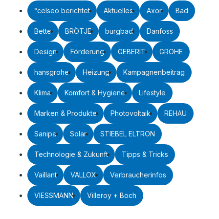
°celseo berichtet
Aktuelles
Axor
Bad
Bette
BRÖTJE
burgbad
Danfoss
Design
Förderung
GEBERIT
GROHE
hansgrohe
Heizung
Kampagnenbeitrag
Klima
Komfort & Hygiene
Lifestyle
Marken & Produkte
Photovoltaik
REHAU
Sanipa
Solar
STIEBEL ELTRON
Technologie & Zukunft
Tipps & Tricks
Vaillant
VALLOX
Verbraucherinfos
VIESSMANN
Villeroy + Boch