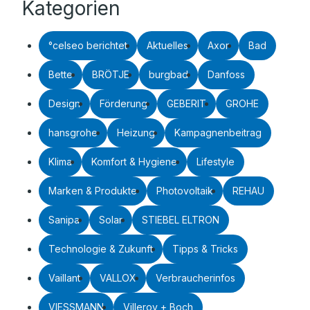
Kategorien
°celseo berichtet
Aktuelles
Axor
Bad
Bette
BRÖTJE
burgbad
Danfoss
Design
Förderung
GEBERIT
GROHE
hansgrohe
Heizung
Kampagnenbeitrag
Klima
Komfort & Hygiene
Lifestyle
Marken & Produkte
Photovoltaik
REHAU
Sanipa
Solar
STIEBEL ELTRON
Technologie & Zukunft
Tipps & Tricks
Vaillant
VALLOX
Verbraucherinfos
VIESSMANN
Villeroy + Boch