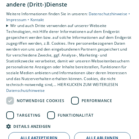
andere (Dritt-)Dienste
Weitere Informationen finden Sie in unseren:
Datenschutzhinweise •
Impressum •
Kontakt
Wir und auch Dritte verwenden auf unserer Webseite
Technologien, mit Hilfe derer Informationen auf dem Endgerät
gespeichert werden bzw. auf solche Informationen auf dem Endgerät
zugegriffen werden, z.B. Cookies. Ihre personenbezogenen Daten
werden von uns und den eingebundenen Partnern gespeichert und
für verschiedene Zwecke, ggf. Analyse-, Marketing- und
Statistikzwecke verarbeitet, damit wir unseren Webseitenbesuchern
personalisierte Anzeigen oder Inhalte bereitstellen, Funktionen für
Kundendienst
soziale Medien anbieten und Informationen über deren Interessen
und das Nutzerverhalten erhalten können. Cookies, die nicht
Unser Kundendienst bietet unter anderem
technisch-notwendig sind,... HIER KLICKEN ZUM WEITERLESEN
schnelle Reparaturen und gründliche Wartungen.
Datenschutzhinweise
NOTWENDIGE COOKIES
PERFORMANCE
Weiterlesen
TARGETING
FUNKTIONALITÄT
DETAILS ANZEIGEN
ALLE AKZEPTIEREN
ALLE ABLEHNEN