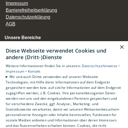
Impressum
Barrierefreiheitserklärung
Datenschutzerklärung
AGB
Unsere Bereiche
Privatkunden
×
Diese Webseite verwendet Cookies und
Gewerbekunden
andere (Dritt-)Dienste
Karriere
Unternehmen
Weitere Informationen finden Sie in unseren:
Datenschutzhinweise •
Impressum •
Kontakt
Kontakt
Wir und auch Dritte verwenden auf unserer Webseite
Standorte
Technologien, mit Hilfe derer Informationen auf dem Endgerät
gespeichert werden bzw. auf solche Informationen auf dem Endgerät
Duisburg
zugegriffen werden, z.B. Cookies. Ihre personenbezogenen Daten
Essen
werden von uns und den eingebundenen Partnern gespeichert und
für verschiedene Zwecke, ggf. Analyse-, Marketing- und
Statistikzwecke verarbeitet, damit wir unseren Webseitenbesuchern
personalisierte Anzeigen oder Inhalte bereitstellen, Funktionen für
soziale Medien anbieten und Informationen über deren Interessen
und das Nutzerverhalten erhalten können. Cookies, die nicht