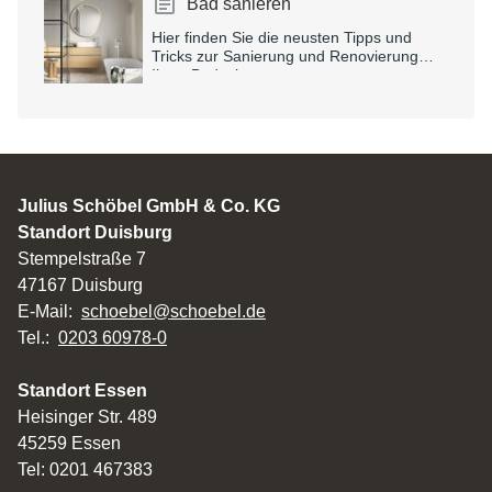
Bad sanieren
Hier finden Sie die neusten Tipps und
Tricks zur Sanierung und Renovierung
Ihres Badezimmers.
Julius Schöbel GmbH & Co. KG
Standort Duisburg
Stempelstraße 7
47167 Duisburg
E-Mail:
schoebel@schoebel.de
Tel.:
0203 60978-0
Standort Essen
Heisinger Str. 489
45259 Essen
Tel: 0201 467383