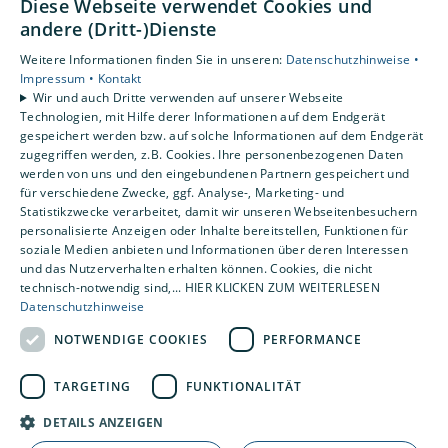
Diese Webseite verwendet Cookies und
Gewerbekunden
andere (Dritt-)Dienste
Karriere
Unternehmen
Weitere Informationen finden Sie in unseren:
Datenschutzhinweise •
Impressum •
Kontakt
Kontakt
Wir und auch Dritte verwenden auf unserer Webseite
Standorte
Technologien, mit Hilfe derer Informationen auf dem Endgerät
gespeichert werden bzw. auf solche Informationen auf dem Endgerät
Duisburg
zugegriffen werden, z.B. Cookies. Ihre personenbezogenen Daten
Essen
werden von uns und den eingebundenen Partnern gespeichert und
für verschiedene Zwecke, ggf. Analyse-, Marketing- und
Statistikzwecke verarbeitet, damit wir unseren Webseitenbesuchern
personalisierte Anzeigen oder Inhalte bereitstellen, Funktionen für
soziale Medien anbieten und Informationen über deren Interessen
und das Nutzerverhalten erhalten können. Cookies, die nicht
technisch-notwendig sind,... HIER KLICKEN ZUM WEITERLESEN
Datenschutzhinweise
NOTWENDIGE COOKIES
PERFORMANCE
TARGETING
FUNKTIONALITÄT
DETAILS ANZEIGEN