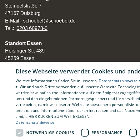
Stempelstraße 7
47167 Duisburg
E-Mail:
schoebel@schoebel.de
Tel.:
0203 60978-0
Standort Essen
Heisinger Str. 489
45259 Essen
Tel: 0201 467383
Diese Webseite verwendet Cookies und ander
Impressum
Weitere Informationen finden Sie in unseren:
Datenschutzhinweise 
Barrierefreiheitserklärung
Wir und auch Dritte verwenden auf unserer Webseite Technologien
werden bzw. auf solche Informationen auf dem Endgerät zugegriffe
Datenschutzerklärung
uns und den eingebundenen Partnern gespeichert und für verschiede
AGB
verarbeitet, damit wir unseren Webseitenbesuchern personalisierte 
anbieten und Informationen über deren Interessen und das Nutzerve
sind,... HIER KLICKEN ZUM WEITERLESEN
Datenschutzhinweise
NOTWENDIGE COOKIES
PERFORMANCE