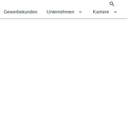
Suche
Gewerbekunden
Unternehmen
Karriere
Untermenü für Untern
Unter