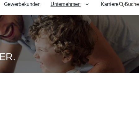
Gewerbekunden
Unternehmen
Karriere
Suche
Untermenü für Untern
Unter
ER.