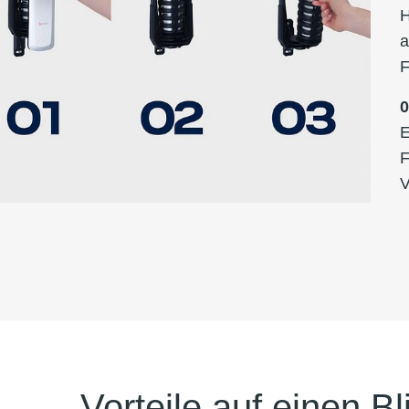
H
a
F
E
F
V
Vorteile auf einen Bl