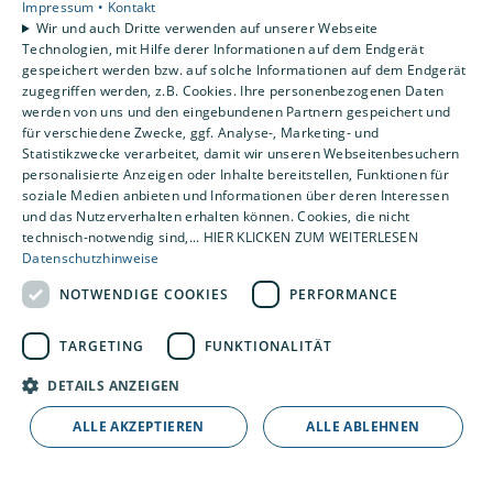
Impressum •
Kontakt
Es gibt viele Ideen, wie Ihr neues Bad
Wir und auch Dritte verwenden auf unserer Webseite
Technologien, mit Hilfe derer Informationen auf dem Endgerät
aussehen kann. Unsere Badberater stehen
gespeichert werden bzw. auf solche Informationen auf dem Endgerät
Ihnen zur Seite, um gemeinsam mit Ihnen Ihr
zugegriffen werden, z.B. Cookies. Ihre personenbezogenen Daten
werden von uns und den eingebundenen Partnern gespeichert und
individuelles Bad optimal zu planen. Wir
für verschiedene Zwecke, ggf. Analyse-, Marketing- und
realisieren Ihr Traumbad mit zeitlosem
Statistikzwecke verarbeitet, damit wir unseren Webseitenbesuchern
personalisierte Anzeigen oder Inhalte bereitstellen, Funktionen für
Design, praktisch durchdachten Duschen
soziale Medien anbieten und Informationen über deren Interessen
oder platzsparenden Lösungen. Lassen Sie
und das Nutzerverhalten erhalten können. Cookies, die nicht
sich von den vielfältigen Möglichkeiten
technisch-notwendig sind,... HIER KLICKEN ZUM WEITERLESEN
Datenschutzhinweise
inspirieren und entdecken Sie, was möglich
NOTWENDIGE COOKIES
PERFORMANCE
ist.
TARGETING
FUNKTIONALITÄT
Mehr zum Bad-Budgetplaner
DETAILS ANZEIGEN
ALLE AKZEPTIEREN
ALLE ABLEHNEN