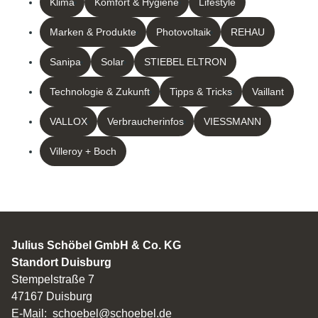
Klima
Komfort & Hygiene
Lifestyle
Marken & Produkte
Photovoltaik
REHAU
Sanipa
Solar
STIEBEL ELTRON
Technologie & Zukunft
Tipps & Tricks
Vaillant
VALLOX
Verbraucherinfos
VIESSMANN
Villeroy + Boch
Julius Schöbel GmbH & Co. KG
Standort Duisburg
Stempelstraße 7
47167 Duisburg
E-Mail:
schoebel@schoebel.de