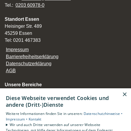
Tel.:
0203 60978-0
Standort Essen
Heisinger Str. 489
45259 Essen
Tel: 0201 467383
Impressum
Barrierefreiheitserklärung
Datenschutzerklärung
AGB
Unsere Bereiche
Privatkunden
×
Diese Webseite verwendet Cookies und
Gewerbekunden
andere (Dritt-)Dienste
Karriere
Unternehmen
Weitere Informationen finden Sie in unseren:
Datenschutzhinweise •
Impressum •
Kontakt
Kontakt
Wir und auch Dritte verwenden auf unserer Webseite
Standorte
Technologien, mit Hilfe derer Informationen auf dem Endgerät