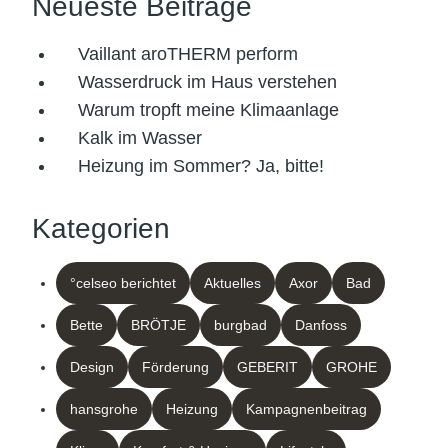
Neueste Beiträge
Vaillant aroTHERM perform
Wasserdruck im Haus verstehen
Warum tropft meine Klimaanlage
Kalk im Wasser
Heizung im Sommer? Ja, bitte!
Kategorien
°celseo berichtet
Aktuelles
Axor
Bad
Bette
BRÖTJE
burgbad
Danfoss
Design
Förderung
GEBERIT
GROHE
hansgrohe
Heizung
Kampagnenbeitrag