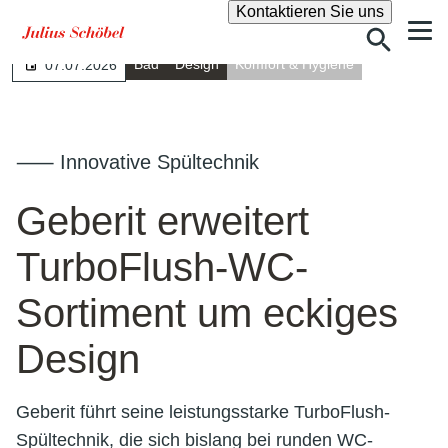
Suche
Kontaktieren Sie uns
Bad
Design
Komfort & Hygiene
07.07.2026
⸺ Innovative Spültechnik
Geberit erweitert
TurboFlush-WC-
Sortiment um eckiges
Design
Geberit führt seine leistungsstarke TurboFlush-
Spültechnik, die sich bislang bei runden WC-