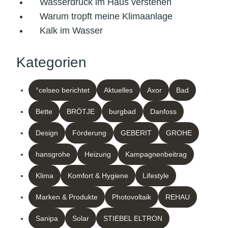
Wasserdruck im Haus verstehen
Warum tropft meine Klimaanlage
Kalk im Wasser
Kategorien
°celseo berichtet
Aktuelles
Axor
Bad
Bette
BRÖTJE
burgbad
Danfoss
Design
Förderung
GEBERIT
GROHE
hansgrohe
Heizung
Kampagnenbeitrag
Klima
Komfort & Hygiene
Lifestyle
Marken & Produkte
Photovoltaik
REHAU
Sanipa
Solar
STIEBEL ELTRON