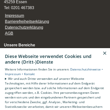
45259 Essen
Tel: 0201 467383
Impressum
Barrierefreiheitserklärung
Datenschutzerklärung
AGB
Unsere Bereiche
Privatkunden
×
Diese Webseite verwendet Cookies und
Gewerbekunden
andere (Dritt-)Dienste
Karriere
Unternehmen
Weitere Informationen finden Sie in unseren:
Datenschutzhinweise •
Impressum •
Kontakt
Kontakt
Wir und auch Dritte verwenden auf unserer Webseite
Standorte
Technologien, mit Hilfe derer Informationen auf dem Endgerät
gespeichert werden bzw. auf solche Informationen auf dem Endgerät
Duisburg
zugegriffen werden, z.B. Cookies. Ihre personenbezogenen Daten
Essen
werden von uns und den eingebundenen Partnern gespeichert und
für verschiedene Zwecke, ggf. Analyse-, Marketing- und
Statistikzwecke verarbeitet, damit wir unseren Webseitenbesuchern