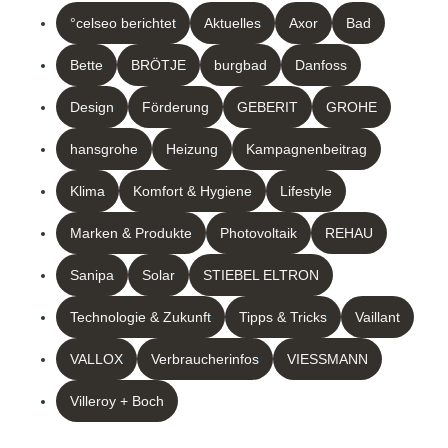
°celseo berichtet
Aktuelles
Axor
Bad
Bette
BRÖTJE
burgbad
Danfoss
Design
Förderung
GEBERIT
GROHE
hansgrohe
Heizung
Kampagnenbeitrag
Klima
Komfort & Hygiene
Lifestyle
Marken & Produkte
Photovoltaik
REHAU
Sanipa
Solar
STIEBEL ELTRON
Technologie & Zukunft
Tipps & Tricks
Vaillant
VALLOX
Verbraucherinfos
VIESSMANN
Villeroy + Boch