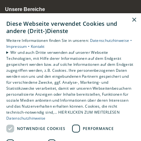
Unsere Bereiche
Privatkunden
×
Diese Webseite verwendet Cookies und
Gewerbekunden
andere (Dritt-)Dienste
Karriere
Unternehmen
Weitere Informationen finden Sie in unseren:
Datenschutzhinweise •
Impressum •
Kontakt
Kontakt
Wir und auch Dritte verwenden auf unserer Webseite
Standorte
Technologien, mit Hilfe derer Informationen auf dem Endgerät
gespeichert werden bzw. auf solche Informationen auf dem Endgerät
Duisburg
zugegriffen werden, z.B. Cookies. Ihre personenbezogenen Daten
Essen
werden von uns und den eingebundenen Partnern gespeichert und
für verschiedene Zwecke, ggf. Analyse-, Marketing- und
Statistikzwecke verarbeitet, damit wir unseren Webseitenbesuchern
personalisierte Anzeigen oder Inhalte bereitstellen, Funktionen für
soziale Medien anbieten und Informationen über deren Interessen
und das Nutzerverhalten erhalten können. Cookies, die nicht
technisch-notwendig sind,... HIER KLICKEN ZUM WEITERLESEN
Datenschutzhinweise
NOTWENDIGE COOKIES
PERFORMANCE